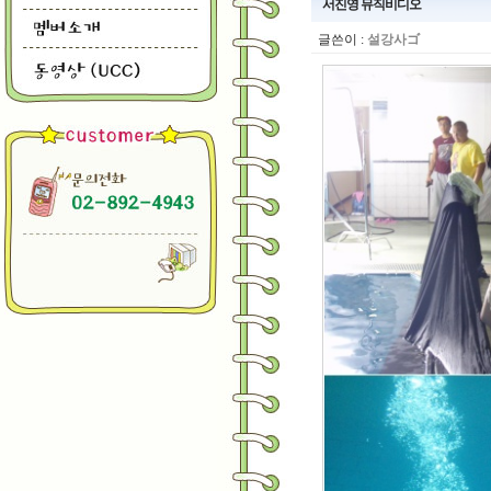
서진영 뮤직비디오
글쓴이 :
설강사ゴ