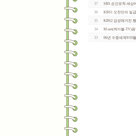
37
SBS 순간포착 세상
36
KBS1 오천만의 일
35
KBS2 감성매거진
34
M-net(케이블-TV
33
06년 수중세계9/10