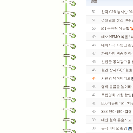
번호
52
한국 CPR 봉사단 2
51
경인일보 창간 50주
50
M1 콤퓨터 메뉴얼
49
네모 NEMO 엑셀 /
48
대하사극 자명고 촬
47
과학카페 백승주 아
46
신안군 공익광고용 
45
월간 잡지 GQ 9월
44
서진영 뮤직비디오
43
영화 볼륨을 높여라
42
독립영화 귀향 촬영
41
EBS다큐멘터리 "다큐
40
SBS 있다 없다 촬영
39
태안 원유 유출사고
38
뮤직비디오 촬영