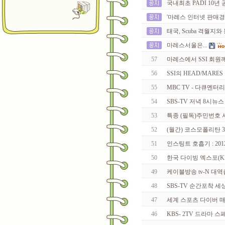
국내최초 PADI 10년 공로
'마레스 인터넷 판매경
태국, Scuba 격월
마레스서울은...
57
마레스에서 SSI 회원
56
SSI의 HEAD/MARE
55
MBC TV - 다큐멘터
54
SBS-TV 저녁 8시뉴스
53
특종 (필독)주민번호
52
(월간) 코스모폴리탄 
51
인스팅트 호흡기 : 20
50
한국 다이빙 엑스포(K
49
케이블방송 tv-N 대
48
SBS-TV 순간포착 
47
세계 스포츠 다이버 매
46
KBS- 2TV 드라마 